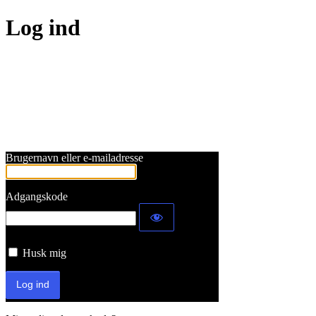
Log ind
Brugernavn eller e-mailadresse
Adgangskode
Husk mig